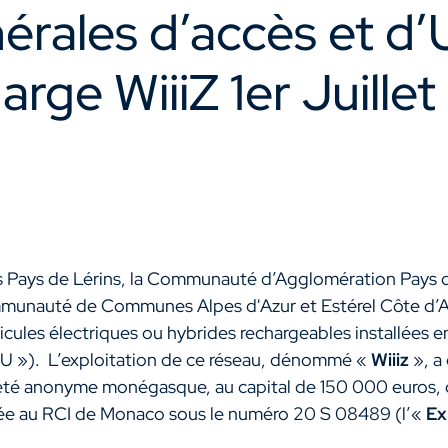
rales d’accès et d’U
arge WiiiZ 1er Juille
Pays de Lérins, la Communauté d’Agglomération Pays 
mmunauté de Communes Alpes d'Azur et Estérel Côte d’A
ules électriques ou hybrides rechargeables installées en
AU »). L’exploitation de ce réseau, dénommé «
Wiiiz
», a
été anonyme monégasque, au capital de 150 000 euros, do
lée au RCI de Monaco sous le numéro 20 S 08489 (l’«
Ex