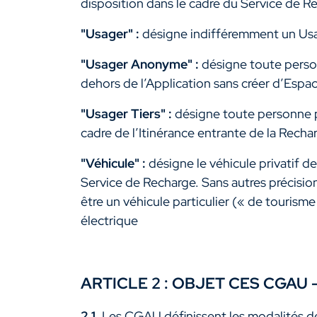
disposition dans le cadre du Service de Rec
"Usager" :
désigne indifféremment un Usag
"Usager Anonyme" :
désigne toute person
dehors de l’Application sans créer d’Espa
"Usager Tiers" :
désigne toute personne ph
cadre de l’Itinérance entrante de la Recha
"Véhicule" :
désigne le véhicule privatif de
Service de Recharge. Sans autres précision
être un véhicule particulier (« de tourism
électrique
ARTICLE 2 : OBJET CES CGAU
2.1.
Les CGAU définissent les modalités de