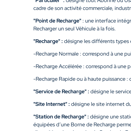
"Particulier" :
désigne tout Abonné ou Usag
cadre de son activité commerciale, industrie
"Point de Recharge"
: une interface int
Recharger un seul Véhicule à la fois.
"Recharge" :
désigne les différents types 
-
Recharge Normale : correspond à une pui
-
Recharge Accélérée : correspond à une p
-
Recharge Rapide ou à haute puissance : 
"Service de Recharge" :
désigne le servic
"Site Internet" :
désigne le site internet d
"Station de Recharge" :
désigne une stat
équipées d’une Borne de Recharge permet