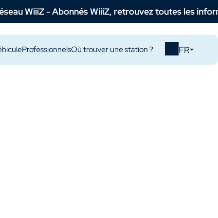
 - Abonnés WiiiZ, retrouvez toutes les informations néc
FR
hicule
Professionnels
Où trouver une station ?