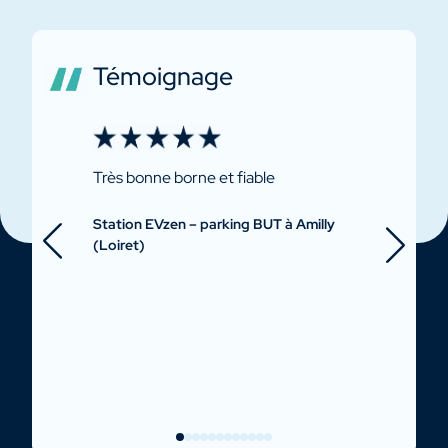
Témoignage
Très bonne borne et fiable
Borne nicke
Station EVzen – parking BUT à Amilly
Station EVz
(Loiret)
Lescar (Pyr