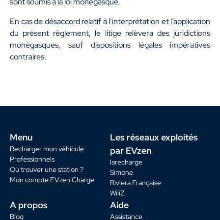
sont soumis à la loi monégasque.
En cas de désaccord relatif à l’interprétation et l’application
du présent règlement, le litige relèvera des juridictions
monégasques, sauf dispositions légales impératives
contraires.
Menu
Les réseaux exploités
Recharger mon véhicule
par EVzen
Professionnels
larecharge
Où trouver une station ?
Simone
Mon compte EVzen Charge
Riviera Française
WiiiZ
A propos
Aide
Blog
Assistance